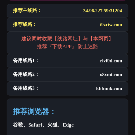
推荐主线路：
34.96.227.59:31204
推荐线路：
i9zciw.com
建议同时收藏【线路网址】与【本网页】
推荐『下载APP』 防止迷路
备用线路1：
rlvf0d.com
备用线路2：
x8xmt.com
备用线路3：
khfnmk.com
推荐浏览器：
谷歌、Safari、火狐、Edge